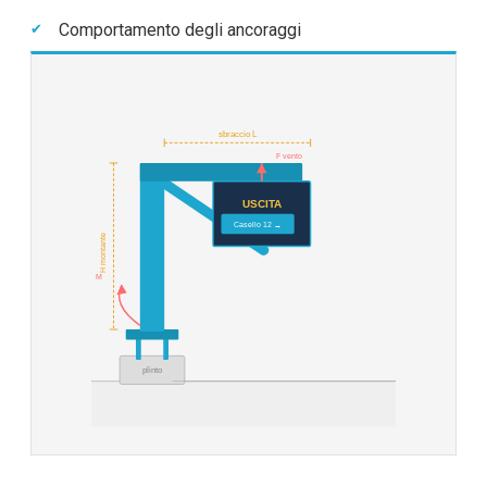
Comportamento degli ancoraggi
sbraccio L
F vento
USCITA
Casello 12 →
H montante
M
plinto