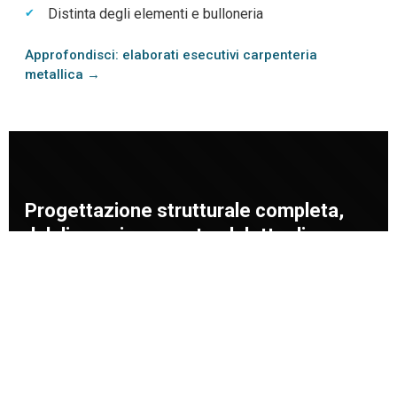
Distinta degli elementi e bulloneria
Approfondisci: elaborati esecutivi carpenteria
metallica →
Progettazione strutturale completa,
dal dimensionamento al dettaglio
costruttivo.
La
progettazione portali autostradali
richiede un
approccio che integri calcolo strutturale, conoscenza
della carpenteria metallica e comprensione dei vincoli di
cantiere. Per i portali a bandiera, questa integrazione è